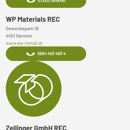
07252/3819140
WP Materials REC
Gewerbepark 19
4451 Garsten
www.wp-metall.at
0664 403 483 4
Zellinger GmbH REC